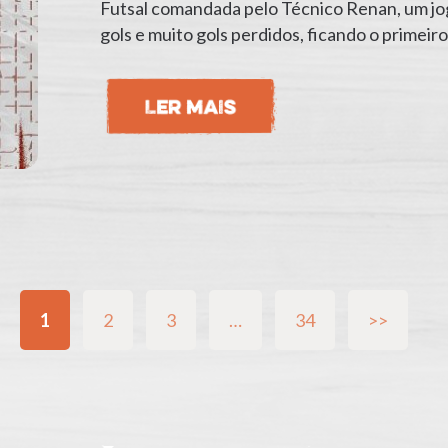
Futsal comandada pelo Técnico Renan, um j
gols e muito gols perdidos, ficando o primeir
1
2
3
…
34
>>